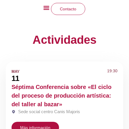
Contacto
La Fundación
Qué hacemos
Actividades
19:30
MAY
11
Séptima Conferencia sobre «El ciclo
del proceso de producción artística:
del taller al bazar»
Sede social centro Canis Majoris
Más información