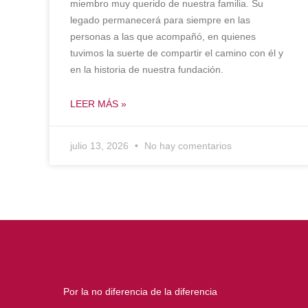
miembro muy querido de nuestra familia. Su
legado permanecerá para siempre en las
personas a las que acompañó, en quienes
tuvimos la suerte de compartir el camino con él y
en la historia de nuestra fundación.
LEER MÁS »
julio 13, 2026
No hay comentarios
Por la no diferencia de la diferencia