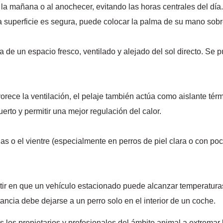
la mañana o al anochecer, evitando las horas centrales del día
a superficie es segura, puede colocar la palma de su mano sobr
 de un espacio fresco, ventilado y alejado del sol directo. Se p
rece la ventilación, el pelaje también actúa como aislante tér
uerto y permitir una mejor regulación del calor.
as o el vientre (especialmente en perros de piel clara o con poc
ir en que un vehículo estacionado puede alcanzar temperaturas 
ancia debe dejarse a un perro solo en el interior de un coche.
os propietarios y profesionales del ámbito animal a extremar l