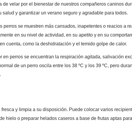
ia de velar por el bienestar de nuestros compañeros caninos du
u salud y garantizar un verano seguro y agradable para todos.
os perros se muestren más cansados, inapetentes o reacios a rea
tamente en su nivel de actividad, en su apetito y en su comporta
 en cuenta, como la deshidratación y el temido golpe de calor.
en perros se encuentran la respiración agitada, salivación exce
ormal de un perro oscila entre los 38 ºC y los 39 ºC, pero dur
.
resca y limpia a su disposición. Puede colocar varios recipient
e hielo o preparar helados caseros a base de frutas aptas para