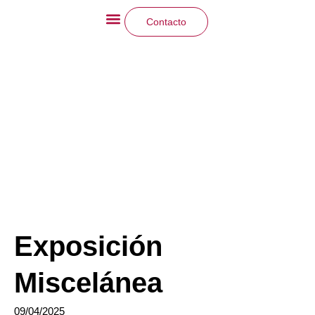
Contacto
La Fundación
Qué hacemos
Exposición
Miscelánea
09/04/2025