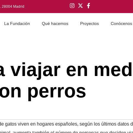
q. 28004 Madrid
La Fundación
Qué hacemos
Proyectos
Conócenos
 viajar en med
con perros
e gatos viven en hogares españoles, según los últimos datos d
imal, aumenta también el número de personas que deciden via